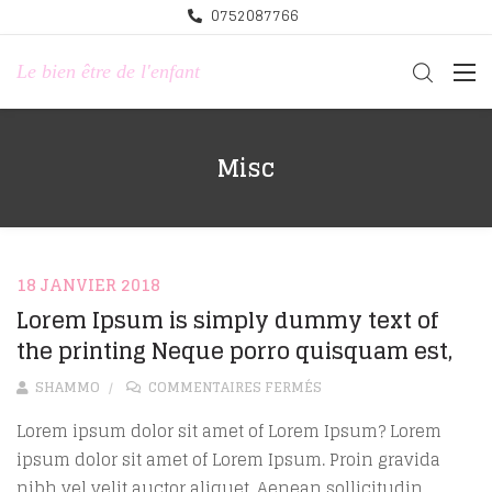
0752087766
Le bien être de l'enfant
Misc
18 JANVIER 2018
Lorem Ipsum is simply dummy text of
the printing Neque porro quisquam est,
SUR LOREM IPSUM IS SI
SHAMMO
COMMENTAIRES FERMÉS
Lorem ipsum dolor sit amet of Lorem Ipsum? Lorem
ipsum dolor sit amet of Lorem Ipsum. Proin gravida
nibh vel velit auctor aliquet. Aenean sollicitudin,